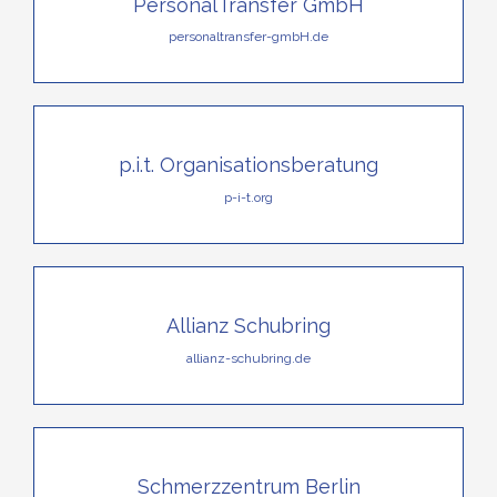
PersonalTransfer GmbH
personaltransfer-gmbH.de
p.i.t. Organisationsberatung
p-i-t.org
Allianz Schubring
allianz-schubring.de
Schmerzzentrum Berlin